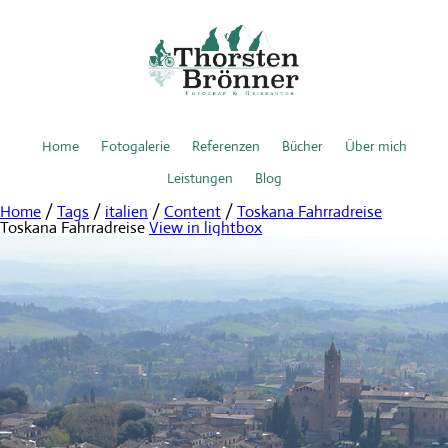
Home
Fotogalerie
Referenzen
Bücher
Über mich
Leistungen
Blog
Home
/
Tags
/
italien
/
Content
/
Toskana Fahrradreise
Toskana Fahrradreise
View in lightbox