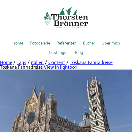
Home
Fotogalerie
Referenzen
Bücher
Über mich
Leistungen
Blog
Home
/
Tags
/
italien
/
Content
/
Toskana Fahrradreise
Toskana Fahrradreise
View in lightbox