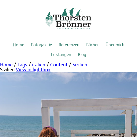
Home
Fotogalerie
Referenzen
Bücher
Über mich
Leistungen
Blog
Home
/
Tags
/
italien
/
Content
/
Sizilien
Sizilien
View in lightbox