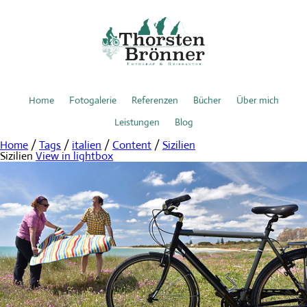
Home
Fotogalerie
Referenzen
Bücher
Über mich
Leistungen
Blog
Home
/
Tags
/
italien
/
Content
/
Sizilien
Sizilien
View in lightbox