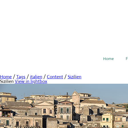
Home
F
Home
/
Tags
/
italien
/
Content
/
Sizilien
Sizilien
View in lightbox