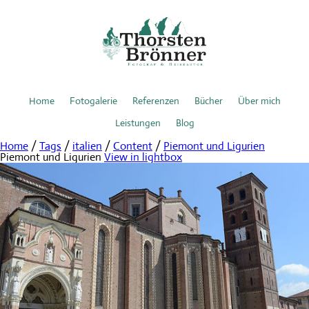
Home
Fotogalerie
Referenzen
Bücher
Über mich
Leistungen
Blog
Home
/
Tags
/
italien
/
Content
/
Piemont und Ligurien
Piemont und Ligurien
View in lightbox