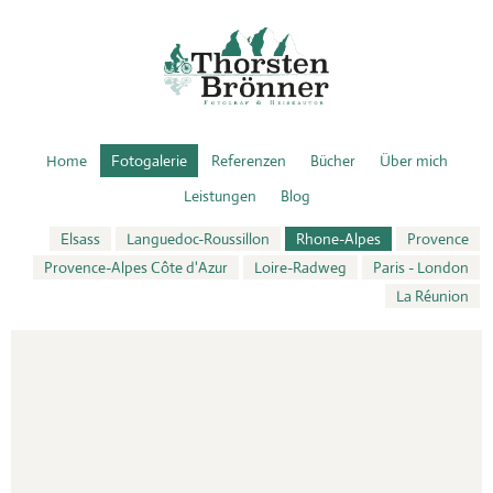
Home
Fotogalerie
Referenzen
Bücher
Über mich
Leistungen
Blog
Elsass
Languedoc-Roussillon
Rhone-Alpes
Provence
Provence-Alpes Côte d'Azur
Loire-Radweg
Paris - London
La Réunion