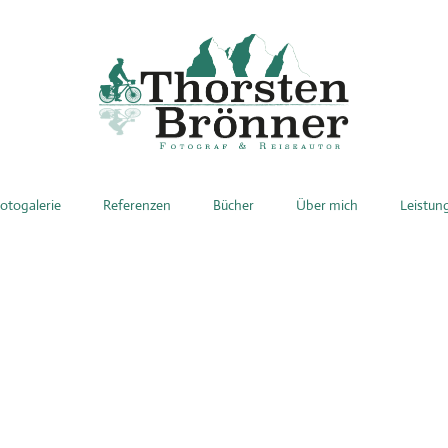
otogalerie
Referenzen
Bücher
Über mich
Leistun