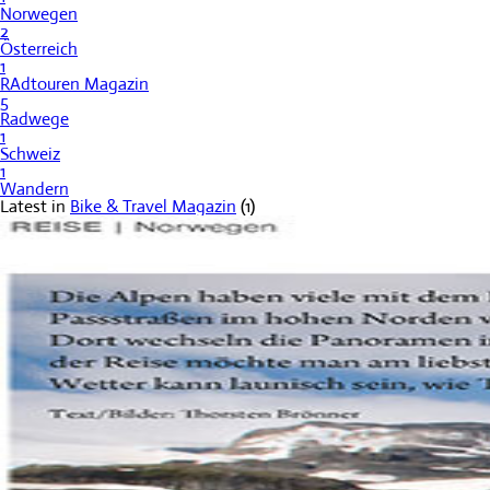
Norwegen
2
Österreich
1
RAdtouren Magazin
5
Radwege
1
Schweiz
1
Wandern
Latest in
Bike & Travel Magazin
(1)